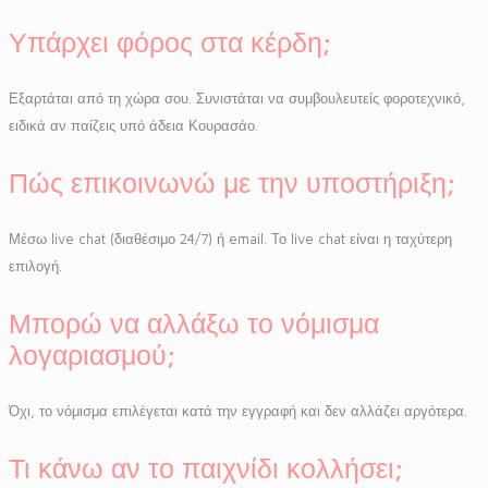
Υπάρχει φόρος στα κέρδη;
Εξαρτάται από τη χώρα σου. Συνιστάται να συμβουλευτείς φοροτεχνικό,
ειδικά αν παίζεις υπό άδεια Κουρασάο.
Πώς επικοινωνώ με την υποστήριξη;
Μέσω live chat (διαθέσιμο 24/7) ή email. Το live chat είναι η ταχύτερη
επιλογή.
Μπορώ να αλλάξω το νόμισμα
λογαριασμού;
Όχι, το νόμισμα επιλέγεται κατά την εγγραφή και δεν αλλάζει αργότερα.
Τι κάνω αν το παιχνίδι κολλήσει;