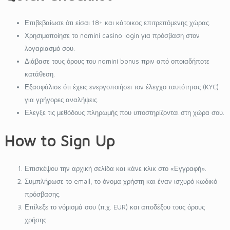
Επιβεβαίωσε ότι είσαι 18+ και κάτοικος επιτρεπόμενης χώρας.
Χρησιμοποίησε το nomini casino login για πρόσβαση στον
λογαριασμό σου.
Διάβασε τους όρους του nomini bonus πριν από οποιαδήποτε
κατάθεση.
Εξασφάλισε ότι έχεις ενεργοποιήσει τον έλεγχο ταυτότητας (KYC)
για γρήγορες αναλήψεις.
Ελεγξε τις μεθόδους πληρωμής που υποστηρίζονται στη χώρα σου.
How to Sign Up
Επισκέψου την αρχική σελίδα και κάνε κλικ στο «Εγγραφή».
Συμπλήρωσε το email, το όνομα χρήστη και έναν ισχυρό κωδικό
πρόσβασης.
Επίλεξε το νόμισμά σου (π.χ. EUR) και αποδέξου τους όρους
χρήσης.