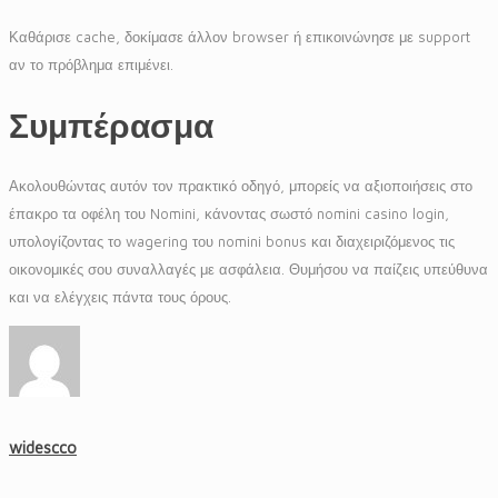
Καθάρισε cache, δοκίμασε άλλον browser ή επικοινώνησε με support
αν το πρόβλημα επιμένει.
Συμπέρασμα
Ακολουθώντας αυτόν τον πρακτικό οδηγό, μπορείς να αξιοποιήσεις στο
έπακρο τα οφέλη του Nomini, κάνοντας σωστό nomini casino login,
υπολογίζοντας το wagering του nomini bonus και διαχειριζόμενος τις
οικονομικές σου συναλλαγές με ασφάλεια. Θυμήσου να παίζεις υπεύθυνα
και να ελέγχεις πάντα τους όρους.
widescco